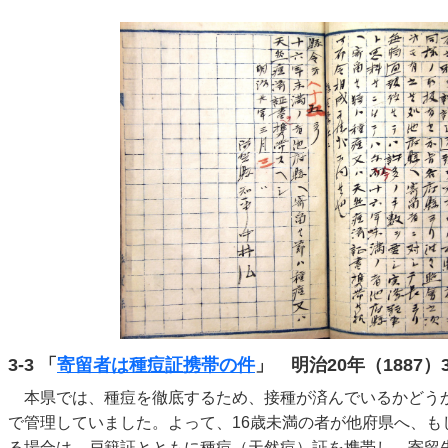
3-3 「
寄留者は種痘証携帯の件
」 明治20年（1887）
本県では、種痘を徹底するため、接種が済んでいるかどう
で管理していました。よって、16歳未満の者が他府県へ、も
る場合は、戸籍証とともに種痘（天然痘）証を携帯し、寄留