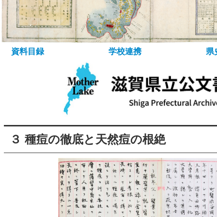
所蔵資料について
資料の探し方
デ
資料目録
学校連携
県
３ 種痘の徹底と天然痘の根絶