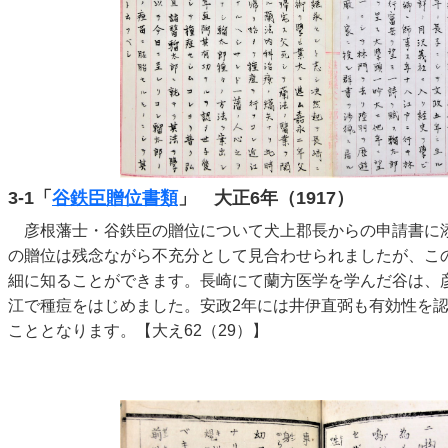
3-1「
谷鉄臣贈位書類
」 大正6年（1917）
彦根藩士・谷鉄臣の贈位について犬上郡長からの申請書に
の贈位は残念ながら不充分として見合わせられましたが、こ
細に知ることができます。長崎にて蘭方医学を学んだ谷は、
江で種痘をはじめました。安政2年には井伊直弼も有効性を
こととなります。【大え62（29）】