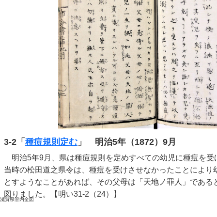
3-2「
種痘規則定む
」 明治5年（1872）9月
明治5年9月、県は種痘規則を定めすべての幼児に種痘を受
当時の松田道之県令は、種痘を受けさせなかったことにより
とすようなことがあれば、その父母は「天地ノ罪人」である
図りました。【明い31-2（24）】
滋賀県管内全図