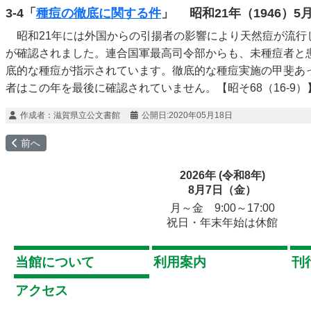
3-4「
種痘の徹底に関する件
」 昭和21年（1946）5月
昭和21年には外国からの引揚者の影響により天然痘が流行し
が確認されました。連合国軍最高司令部からも、未種痘者と
底的な種痘が指示されています。徹底的な種痘実施の甲斐あ
者はこの年を最後に確認されていません。【昭そ68（16-9）
作成者：
滋賀県立公文書館
公開日:2020年05月18日
前の記事へ: ２ 滋賀県を襲った感染症
前へ
2026年 (令和8年)
8月7日（金）
月～金 9:00～17:00
祝日・年末年始は休館
当館について
利用案内
刊
アクセス