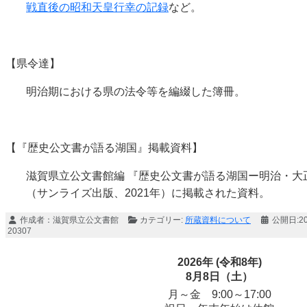
戦直後の昭和天皇行幸の記録
など。
【県令達】
明治期における県の法令等を編綴した簿冊。
【『歴史公文書が語る湖国』掲載資料】
滋賀県立公文書館編 『歴史公文書が語る湖国ー明治・大
（サンライズ出版、2021年）に掲載された資料。
作成者：
滋賀県立公文書館
カテゴリー:
所蔵資料について
公開日:2
20307
2026年 (令和8年)
8月8日（土）
月～金 9:00～17:00