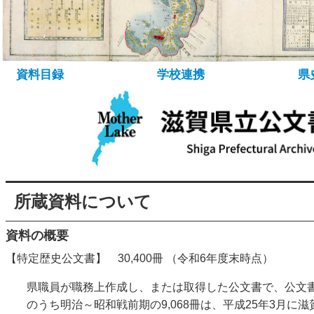
所蔵資料について
資料の探し方
デ
資料目録
学校連携
県
所蔵資料について
資料の概要
【特定歴史公文書】 30,400冊 （令和6年度末時点）
県職員が職務上作成し、または取得した公文書で、公文
のうち明治～昭和戦前期の9,068冊は、平成25年3月に