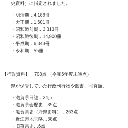
史資料）に指定されました。
・明治期…4,188冊
・大正期…1,601冊
・昭和戦前期…3,313冊
・昭和戦後期…14,900冊
・平成期…6,343冊
・令和期…55冊
【行政資料】 708点 （令和6年度末時点）
県が保管していた行政刊行物や図書、写真類。
・滋賀県日誌…24点
・滋賀県会歴史…35点
・滋賀県史（府県史料）…263点
・近江輿地志略…38点
・旧藩県史…6点