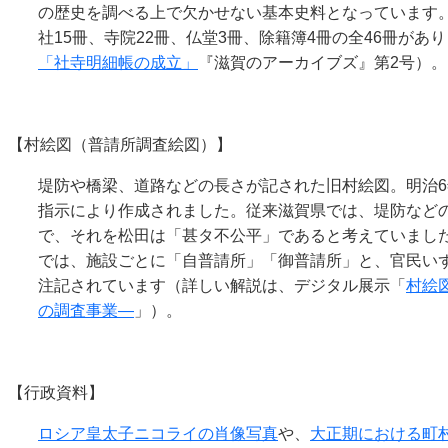
の歴史を調べる上で欠かせない基本史料となっています
社15冊、寺院22冊、仏堂3冊、除籍簿4冊の全46冊があ
「社寺明細帳の成立」
『滋賀のアーカイブズ』第2号）。
【村絵図（普請所調査絵図）】
堤防や橋梁、道路などの長さが記された旧村絵図。明治6
指示により作成されました。従来滋賀県では、堤防など
で、それを松田は「甚タ不公平」であると考えていまし
では、施設ごとに「自普請所」「御普請所」と、官民い
注記されています（詳しい解説は、デジタル展示「
村絵
の調査事業―
」）。
【行政資料】
ロシア皇太子ニコライの肖像写真
や、
大正期における町