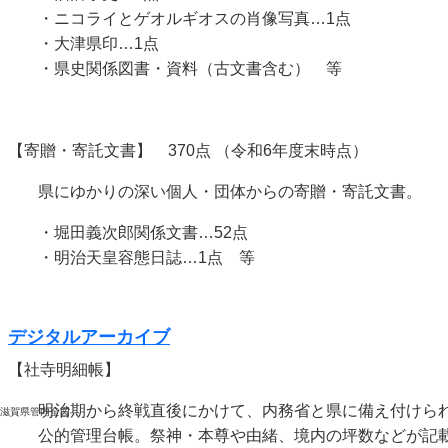
・ニコライとゲオルギオスの肖像写真…1点
・大津県印…1点
・県史関係図書・資料（古文書含む） 等
【寄贈・寄託文書】 370点 （令和6年度末時点）
県にゆかりの深い個人・団体からの寄贈・寄託文書。
・堀田義次郎関係文書…52点
・明治天皇容態日誌…1点 等
デジタルアーカイブ
【社寺明細帳】
明治期から終戦直後にかけて、内務省と県に備え付けら
滋賀県管内全図
公的管理台帳。祭神・本尊や由緒、境内の坪数などが記