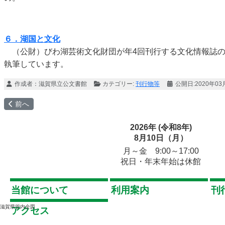
６．湖国と文化
（公財）びわ湖芸術文化財団が年4回刊行する文化情報誌の
執筆しています。
作成者：
滋賀県立公文書館
カテゴリー:
刊行物等
公開日:2020年03
前の記事へ: 事業年報
前へ
2026年 (令和8年)
8月10日（月）
月～金 9:00～17:00
祝日・年末年始は休館
当館について
利用案内
刊
滋賀県管内全図
アクセス