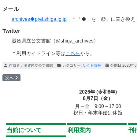
メール
archives◆pref.shiga.lg.jp
＊「◆」を「@」に置き換え
Twitter
滋賀県立公文書館（@shiga_archives）
＊利用ガイドライン等は
こちら
から。
作成者：
滋賀県立公文書館
カテゴリー:
サイト情報
公開日:2020年
次の記事へ: ウェブサイトのご利用について
次へ
2026年 (令和8年)
8月7日（金）
月～金 9:00～17:00
祝日・年末年始は休館
当館について
利用案内
刊