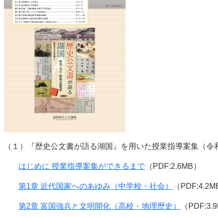
（１）『歴史公文書が語る湖国』を用いた授業指導案集（令和
はじめに 授業指導案集ができるまで
（PDF:2.6MB）
第1章 近代国家へのあゆみ（中学校・社会）
（PDF:4.2
第2章 富国強兵と文明開化（高校・地理歴史）
（PDF:3.