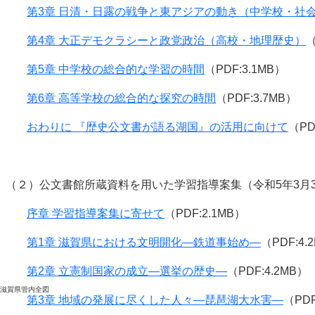
第3章 日清・日露の戦争と東アジアの動き（中学校・社
第4章 大正デモクラシーと政党政治（高校・地理歴史）
（
第5章 中学校の総合的な学習の時間
（PDF:3.1MB）
第6章 高等学校の総合的な探究の時間
（PDF:3.7MB）
おわりに 『歴史公文書が語る湖国』の活用に向けて
（PD
（２）公文書館所蔵資料を用いた学習指導案集（令和5年3月
序章 学習指導案集に寄せて
（PDF:2.1MB）
第1章 滋賀県における文明開化―鉄道事始め―
（PDF:4.
第2章 立憲制国家の成立―選挙の歴史―
（PDF:4.2MB）
滋賀県管内全図
第3章 地域の発展に尽くした人々―琵琶湖大水害―
（PDF