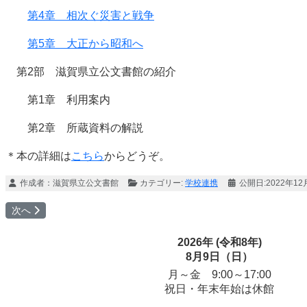
第4章 相次ぐ災害と戦争
第5章 大正から昭和へ
第2部 滋賀県立公文書館の紹介
第1章 利用案内
第2章 所蔵資料の解説
＊本の詳細は
こちら
からどうぞ。
作成者：
滋賀県立公文書館
カテゴリー:
学校連携
公開日:2022年12
次の記事へ: 第1章 滋賀県の誕生
次へ
2026年 (令和8年)
8月9日（日）
月～金 9:00～17:00
祝日・年末年始は休館