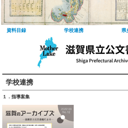
所蔵資料について
資料の探し方
デ
資料目録
学校連携
県
学校連携
１．指導案集