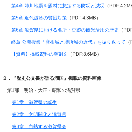
第4章 姉川地震を題材に想定する防災と減災
（PDF:4.2
第5章 近代滋賀の貧困対策
（PDF:4.3MB）
第6章 滋賀県における名所・史跡の観光活用の歴史
（PDF
終章 公開授業「彦根城と膳所城の近代」を振り返って
（P
【資料】掲載資料の翻刻文
（PDF:8.6MB）
２．『歴史公文書が語る湖国』掲載の資料画像
第1部 明治・大正・昭和の滋賀県
第1章 滋賀県の誕生
第2章 文明開化と滋賀県
第3章 白熱する滋賀県会