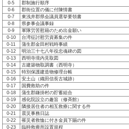
0-5
郡制施行順序
0-6
郡衙位置の儀に付陳情書
0-7
東浅井郡県会議員選挙要領書
0-8
県参事会議事録
0-9
軍隊労苦慰籍のため出金願い
0-10
台湾征討慰労資募集の件
0-11
蒲生郡金田村戦時事績
0-12
明治三十七八年役忠魂碑の図
0-13
西明寺境内見取図
0-14
古建築物取調書（西明寺）
0-15
特別保護建造物修理台帳
0-16
安土山（織田信長古城跡）
0-17
国費救助の件
0-18
蒲生郡鎌掛村の貯蓄組合
0-19
感化院設立の趣旨（修斉館）
0-20
隣接居住者の相互救療に関する件
0-21
震災事務日誌
0-22
罹災者救恤に付き金員下賜の件
0-23
臨時救療所設置規程