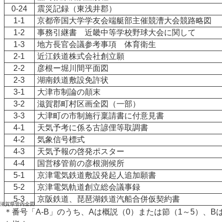
0-24
震災記録（東浅井郡）
1-1
京都帝国大学学友会端艇部主催競漕大会競路略図
1-2
事務引継書 近畿中等学校野球大会に関して
1-3
地方長官会議参考事項 体育衛生
2-1
近江鉄道株式会社創立願
2-2
彦根ー堀川間平面図
2-3
湖南鉄道敷設免許状
3-1
大津市制論の顛末
3-2
滋賀郡町村区画全図（一部）
3-3
大津町の市制施行稟請書に付意見書
4-1
天気予考に係る古諺俚等取調書
4-2
気象信号標式
4-3
天気予報の啓発ポスター
4-4
国営移管前の彦根測候所
5-1
京津電気鉄道敷設発起人追加願書
5-2
京津電気軌道創立総会議事録
5-3
京阪鉄道、琵琶湖鉄道汽船合併仮契約書
滋賀県管内全図
＊番号「A-B」のうち、Aは概説（0）または節（1～5）、