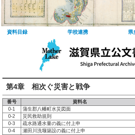
所蔵資料について
資料の探し方
デ
資料目録
学校連携
県
第4章 相次ぐ災害と戦争
番号
資料名
0-1
蒲生郡八幡町水災図面
0-2
災民救助規則
0-3
疏水路通水量の義に付上申
0-4
瀬田川洗堰築設の義に付上申