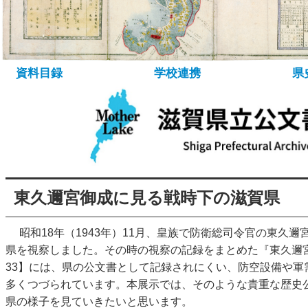
所蔵資料について
資料の探し方
デ
資料目録
学校連携
県
東久邇宮御成に見る戦時下の滋賀県
昭和18年（1943年）11月、皇族で防衛総司令官の東久邇
県を視察しました。その時の視察の記録をまとめた『東久邇
33】には、県の公文書として記録されにくい、防空設備や軍
多くつづられています。本展示では、そのような貴重な歴史
県の様子を見ていきたいと思います。