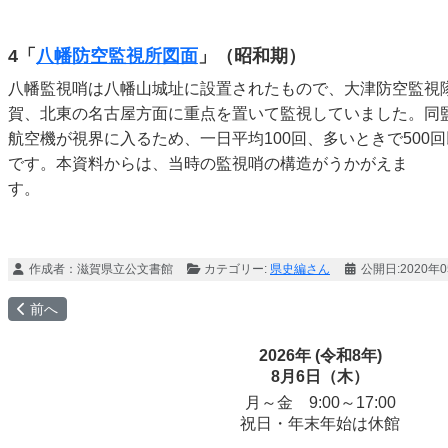
4
「
八幡防空監視所図面
」（昭和期）
八幡監視哨は八幡山城址に設置されたもので、大津防空監視
賀、北東の名古屋方面に重点を置いて監視していました。同
航空機が視界に入るため、一日平均100回、多いときで500
です。本資料からは、当時の監視哨の構造がうかがえま
す。 【編次
作成者：
滋賀県立公文書館
カテゴリー:
県史編さん
公開日:2020年
前の記事へ: 警察文書からたどる大津事件
前へ
2026年 (令和8年)
8月6日（木）
月～金 9:00～17:00
祝日・年末年始は休館