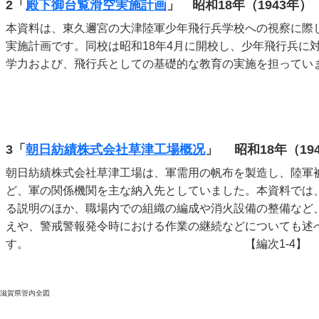
2
「
殿下御台覧滑空実施計画
」 昭和18年（1943年）
本資料は、東久邇宮の大津陸軍少年飛行兵学校への視察に際
実施計画です。同校は昭和18年4月に開校し、少年飛行兵に対
学力および、飛行兵としての基礎的な教育の実施を担ってい
3
「
朝日紡績株式会社草津工場概况
」
昭和18年（19
朝日紡績株式会社草津工場は、軍需用の帆布を製造し、陸軍
ど、軍の関係機関を主な納入先としていました。本資料では
る説明のほか、職場内での組織の編成や消火設備の整備など
えや、警戒警報発令時における作業の継続などについても述
す。 【編次1-4】
滋賀県管内全図