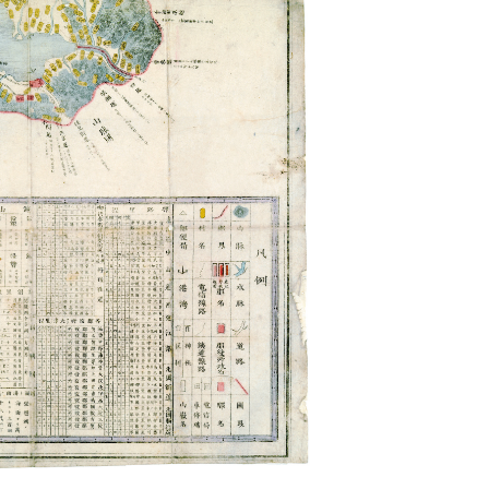
2026年 (令和8年)
8月6日（木）
月～金 9:00～17:00
祝日・年末年始は休館
しています。
当館について
業務内容、沿革等
利用案内
開館時間、利用方法等
賓
訟
刊行物
情報紙、湖国と文化等
アクセス
住所、交通案内