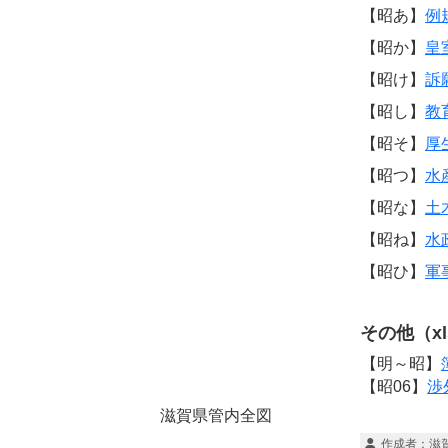
【昭あ】
例
【昭か】
皇
【昭け】
訴
【昭し】
教
【昭そ】
厚
【昭つ】
水
【昭な】
土
【昭ね】
水
【昭ひ】
軍
その他（xl
【明～昭】
【昭06】
渉
滋賀県管内全図
作成者：
滋