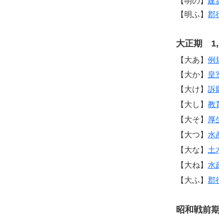
【明の】
建
【明ふ】
郡
大正期 1,
【大あ】
例
【大か】
皇
【大け】
訴
【大し】
教
【大そ】
厚
【大つ】
水
【大な】
土
【大ね】
水
【大ふ】
郡
昭和戦前期 