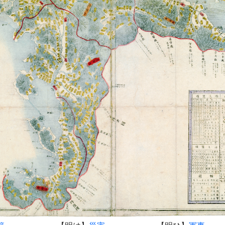
録
文書等のうち、明治～昭和戦前期の目録をエクセル形式で公開
187冊（xlsx）
央令達
【明い】
県令達
【明う】
往復
事
【明お】
秘書・庶務
【明か】
皇室・貴
会
【明く】
財務
【明け】
訴願・訴
市町村
【明さ】
戸籍
【明し】
教育
教
【明せ】
文化財
【明そ】
厚生
業
【明ち】
林業
【明つ】
水産
工
【明と】
運輸・通信
【明な】
土木
路・橋梁
【明ぬ】
河川・港湾
【明ね】
水政