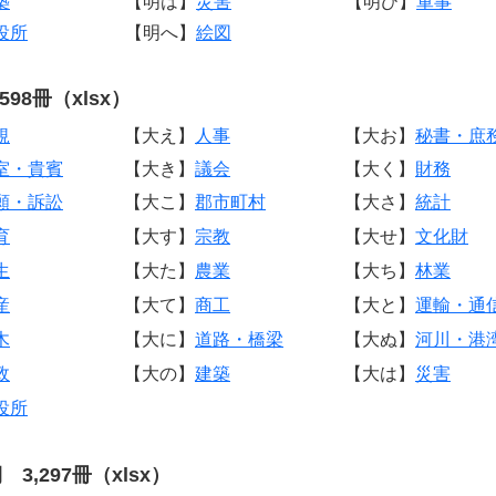
築
【明は】
災害
【明ひ】
軍事
役所
【明へ】
絵図
598冊（xlsx）
規
【大え】
人事
【大お】
秘書・庶
室・貴賓
【大き】
議会
【大く】
財務
願・訴訟
【大こ】
郡市町村
【大さ】
統計
育
【大す】
宗教
【大せ】
文化財
生
【大た】
農業
【大ち】
林業
産
【大て】
商工
【大と】
運輸・通
木
【大に】
道路・橋梁
【大ぬ】
河川・港
政
【大の】
建築
【大は】
災害
役所
3,297冊（xlsx）