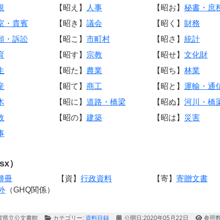
規
【昭え】
人事
【昭お】
秘書・庶
室・貴賓
【昭き】
議会
【昭く】
財務
願・訴訟
【昭こ】
市町村
【昭さ】
統計
育
【昭す】
宗教
【昭せ】
文化財
生
【昭た】
農業
【昭ち】
林業
産
【昭て】
商工
【昭と】
運輸・通
木
【昭に】
道路・橋梁
【昭ぬ】
河川・橋
政
【昭の】
建築
【昭は】
災害
事
sx）
簿冊
【資】
行政資料
【寄】
寄贈文書
外
（GHQ関係）
賀県立公文書館
カテゴリー:
資料目録
公開日:2020年05月22日
参照数: