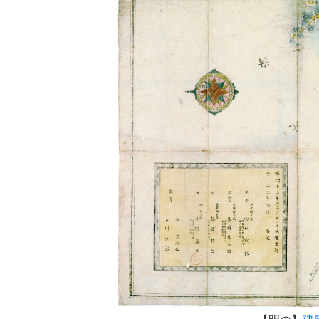
所蔵資料について
資料目
特定歴史公文書、行政資料等
資料の探し方
特定歴史公
検索システムの利用方法
デジタル展示
明治期 4,
過去の展示資料
【明あ】
中
資料目録
【明え】
人
エクセル形式の旧目録
【明き】
議
学校連携
【明こ】
郡
授業活用のための資料画像等
【明す】
宗
【明た】
農
県史編さん
【明て】
商
滋賀県史の編さん
【明に】
道