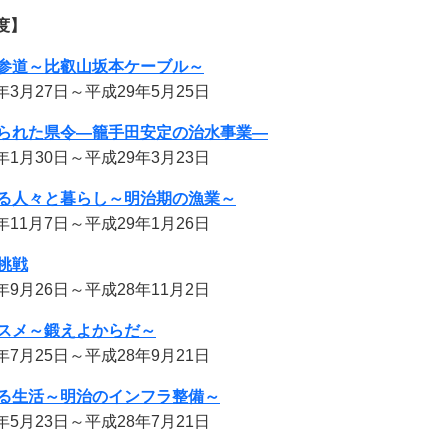
度】
参道～比叡山坂本ケーブル～
年3月27日～平成29年5月25日
られた県令―籠手田安定の治水事業―
年1月30日～平成29年3月23日
る人々と暮らし～明治期の漁業～
年11月7日～平成29年1月26日
挑戦
月26日～平成28年11月2日
スメ～鍛えよからだ～
月25日～平成28年9月21日
る生活～明治のインフラ整備～
月23日～平成28年7月21日