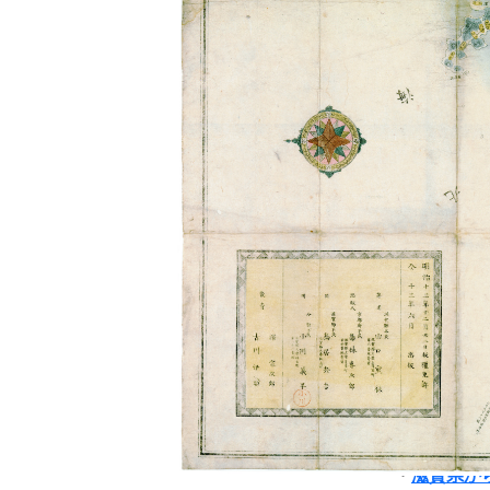
所蔵資料について
年代別
特定歴史公文書、行政資料等
資料の探し方
公文書館
検索システムの利用方法
【令和6年
デジタル展示
・
大正時代
過去の展示資料
令和7年1
資料目録
・
湖国の宝
エクセル形式の旧目録
令和6年9
学校連携
【令和5年
授業活用のための資料画像等
・
新聞記事
県史編さん
令和6年1
滋賀県史の編さん
・
滋賀県か