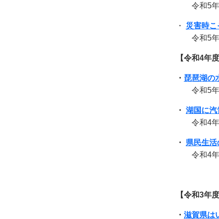
令和5年10
・
災害時こ
令和5年7
【令和4年
・
琵琶湖の
令和5年1
・
湖国に汽
令和4年10
・
県民生活
令和4年
【令和3年
・
滋賀県は