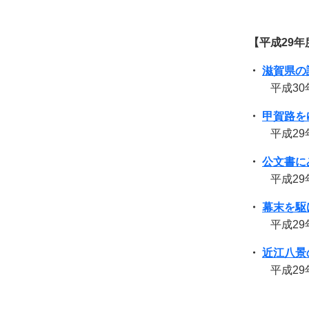
【平成29年
・
滋賀県の
平成30
・
甲賀路を
平成29
・
公文書に
平成29
・
幕末を駆
平成29年7
・
近江八景
平成29年5