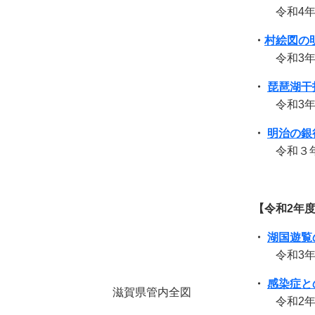
令和4年2
・
村絵図の
令和3年1
・
琵琶湖干
令和3年8
・
明治の銀
令和３年
【令和2年
・
湖国遊覧
令和3年
・
感染症と
滋賀県管内全図
令和2年