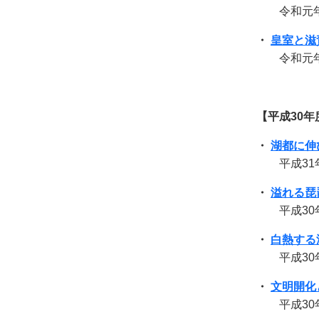
令和元年
・
皇室と滋
令和元年5
【平成30年
・
湖都に伸
平成31
・
溢れる琵
平成30
・
白熱する
平成30
・
文明開化
平成30年4