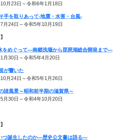
月23日～令和6年1月18日
そ手を取りあって-地震・水害・台風-
月24日～令和5年10月19日
度】
水をめぐって―南郷洗堰から琵琶湖総合開発まで―
月30日～令和5年4月20日
笛が響いた
月24日～令和5年1月26日
の諸風景～昭和前半期の滋賀県～
5月30日～令和4年10月20日
度】
いつ誕生したのか―歴史公文書は語る―