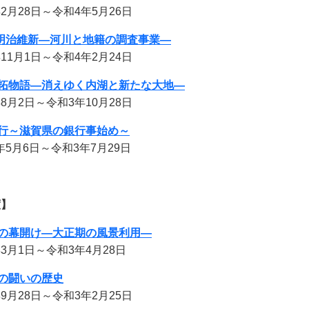
月28日～令和4年5月26日
明治維新―河川と地籍の調査事業―
1月1日～令和4年2月24日
拓物語―消えゆく内湖と新たな大地―
月2日～令和3年10月28日
行～滋賀県の銀行事始め～
5月6日～令和3年7月29日
度】
の幕開け―大正期の風景利用―
3月1日～令和3年4月28日
の闘いの歴史
9月28日～令和3年2月25日