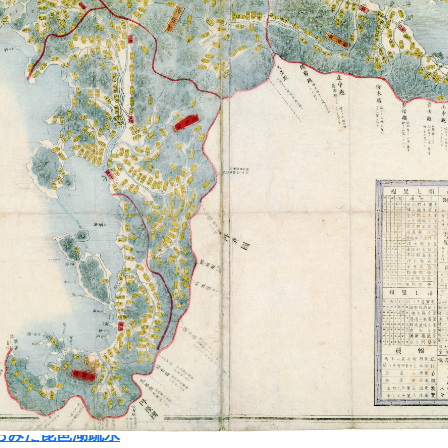
（令和2年度以降）
度】
の出発と湖国の発展―新聞でたどる文化・社会―
月27日～令和7年5月22日
が歩んできた道～文化財の危機と保護～
月30日～令和7年1月23日
度】
からみた明治の湖国
月22日～令和6年5月23日
らみた琵琶湖疏水