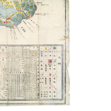
2026年 (令和8年)
8月8日（土）
月～金 9:00～17:00
祝日・年末年始は休館
当館について
業務内容、沿革等
利用案内
開館時間、利用方法等
刊行物
情報紙、湖国と文化等
アクセス
住所、交通案内