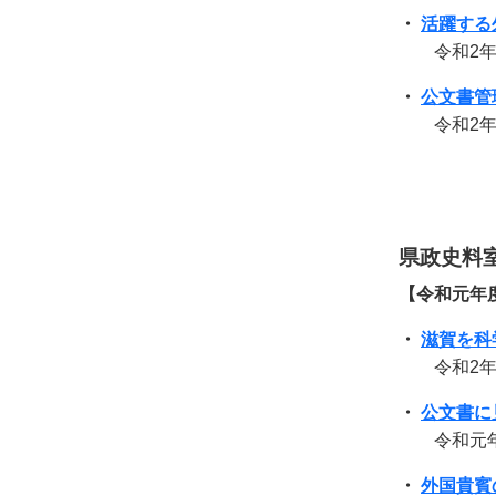
・
活躍する
令和2年
・
公文書管
令和2年4
県政史料
【令和元年
・
滋賀を科
令和2年
・
公文書に
令和元年
・
外国貴賓