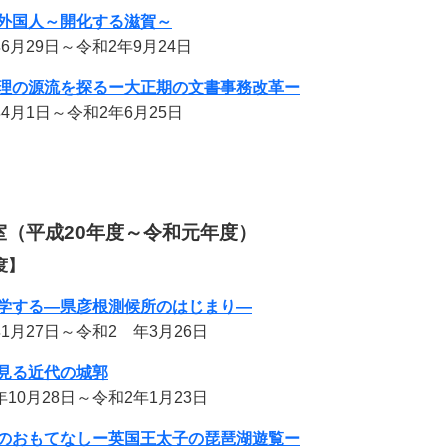
外国人～開化する滋賀～
6月29日～令和2年9月24日
理の源流を探るー大正期の文書事務改革ー
月1日～令和2年6月25日
室（平成20年度～令和元年度）
度】
学する―県彦根測候所のはじまり―
1月27日～令和2 年3月26日
見る近代の城郭
10月28日～令和2年1月23日
のおもてなしー英国王太子の琵琶湖遊覧ー