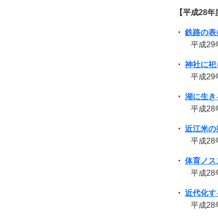
【平成28年
・
鉄路の表
平成29
・
神社に祀
平成29
・
湖に生き
平成28
・
近江米の
平成28年9
・
体育ノス
平成28年7
・
近代化す
平成28年5