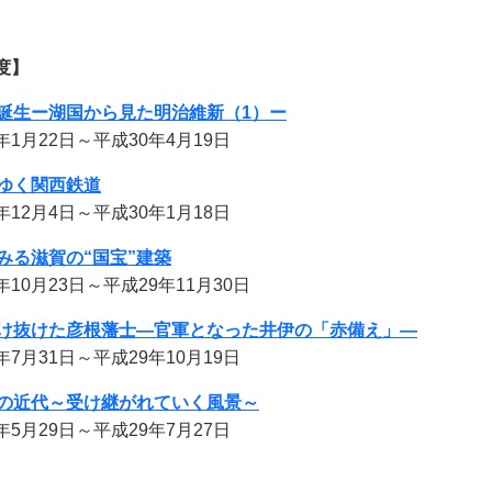
度】
誕生ー湖国から見た明治維新（1）ー
年1月22日～平成30年4月19日
ゆく関西鉄道
年12月4日～平成30年1月18日
みる滋賀の“国宝”建築
年10月23日～平成29年11月30日
け抜けた彦根藩士―官軍となった井伊の「赤備え」―
月31日～平成29年10月19日
の近代～受け継がれていく風景～
月29日～平成29年7月27日