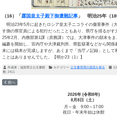
（16）「
露国皇太子殿下御遭難記事
」 明治25年（18
明治23年5月に起きたロシア皇太子ニコライの傷害事件（
す側の県官員による犯行だったこともあり、県庁を揺るがす
25年2月、内務部第1課（庶務課）では、大津事件の顛末を
編纂を開始し、宮内庁や大津裁判所、県監獄署などから関係
末には稿本が完成しますが、あくまで「当庁ノ記録」として
ことはありませんでした。【明か23（1）】
作成者：
滋賀県立公文書館
カテゴリー:
公文書管理の源流を探る
公
数: 2411
前の記事へ: ３ 簿書専務のお仕事
前へ
2026年 (令和8年)
8月8日（土）
月～金 9:00～17:00
祝日・年末年始は休館