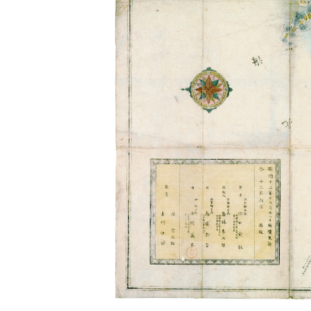
所蔵資料について
教育・
特定歴史公文書、行政資料等
資料の探し方
・体育ノス
検索システムの利用方法
平成28年7
デジタル展示
・学校を創
過去の展示資料
平成26年3
資料目録
エクセル形式の旧目録
・体育のはじ
平成20年1
学校連携
授業活用のための資料画像等
作成者：
滋
県史編さん
滋賀県史の編さん
前の記事へ:
前へ