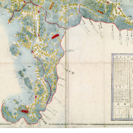
スポーツ
スメ～鍛えよからだ～
月25日～平成28年9月21日
るー滋賀の近代教育ー
月14日～平成26年5月22日
まり（pdf）
0月6日～平成20年11月19日
賀県立公文書館
カテゴリー:
デジタル展示
公開日:2020年05月10日
参
 土木・建築