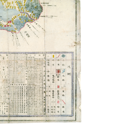
2026年 (令和8年)
8月6日（木）
月～金 9:00～17:00
祝日・年末年始は休館
当館について
業務内容、沿革等
利用案内
開館時間、利用方法等
刊行物
情報紙、湖国と文化等
アクセス
照数: 3827
住所、交通案内
次の記事へ: 交通
次へ