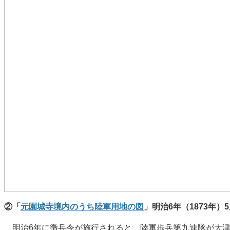
②「
元園城寺境内のうち陸軍用地の図
」明治6年（1873年）
明治6年に徴兵令が施行されると、陸軍歩兵第九連隊が大津