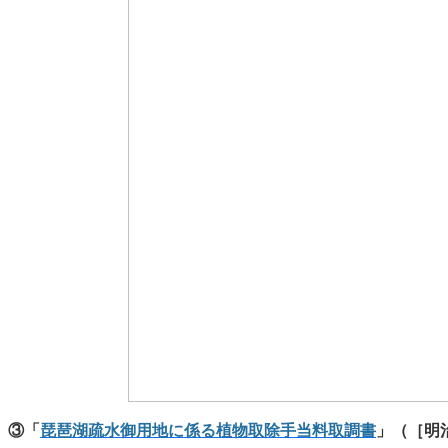
③「
琵琶湖疏水御用地に係る植物取除手当料取調書
」
（［明