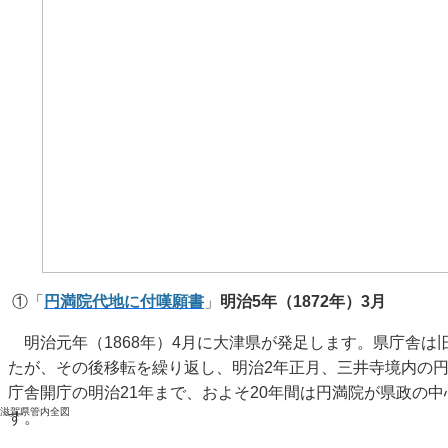
①「
円満院代地に付嘆願書
」
明治5年（1872年）3月
明治元年（1868年）4月に大津県が発足します。県庁舎は
たが、その後移転を繰り返し、明治2年正月、三井寺境内の
庁舎開庁の明治21年まで、およそ20年間は円満院が県政の
滋賀県管内全図
す。