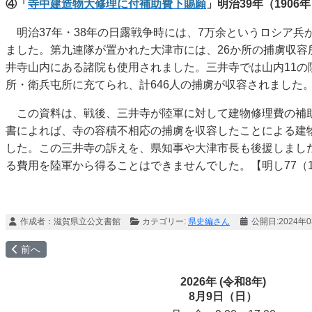
④
「
寺中建造物大修理に付補助費下賜願
」
明治39年（1906年
明治37年・38年の日露戦争時には、7万余というロシア兵
ました。第九連隊が置かれた大津市には、26か所の捕虜収容
井寺山内にある諸院も使用されました。三井寺では山内11の
所・衛兵屯所に充てられ、計646人の捕虜が収容されました
この資料は、戦後、三井寺が陸軍に対して建物修理費の補
書によれば、寺の容積不相応の捕虜を収容したことによる建
した。この三井寺の訴えを、県知事や大津市長も後援しまし
る費用を陸軍から得ることはできませんでした。【明し77（11
作成者：
滋賀県立公文書館
カテゴリー:
県史編さん
公開日:2024年
前の記事へ: 献上された滋賀のホタル
前へ
2026年 (令和8年)
8月9日（日）