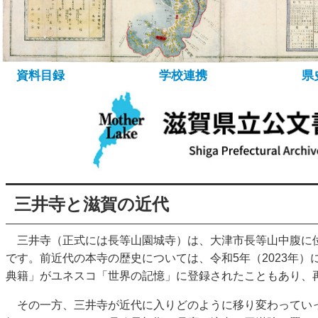
所蔵資料について
資料の探し方
デ
資料目録
学校連携
県
三井寺と滋賀の近代
三井寺（正式には長等山園城寺）は、大津市長等山中腹に
です。前近代の本寺の歴史については、令和5年（2023年）
典籍」がユネスコ「世界の記憶」に登録されたこともあり、
その一方、三井寺が近代に入りどのように移り変わってい