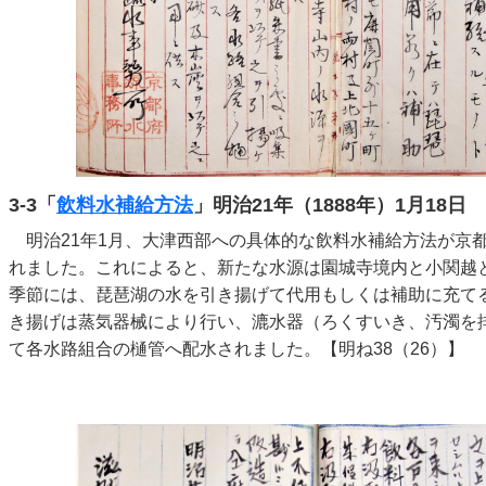
3-3「
飲料水補給方法
」明治21年（1888年）1月18日
明治21年1月、大津西部への具体的な飲料水補給方法が京
れました。これによると、新たな水源は園城寺境内と小関越
季節には、琵琶湖の水を引き揚げて代用もしくは補助に充て
き揚げは蒸気器械により行い、漉水器（ろくすいき、汚濁を
て各水路組合の樋管へ配水されました。【明ね38（26）】