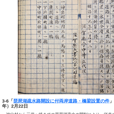
3-6「
琵琶湖疏水路開設に付両岸道路・橋梁設置の件
」
年）2月22日