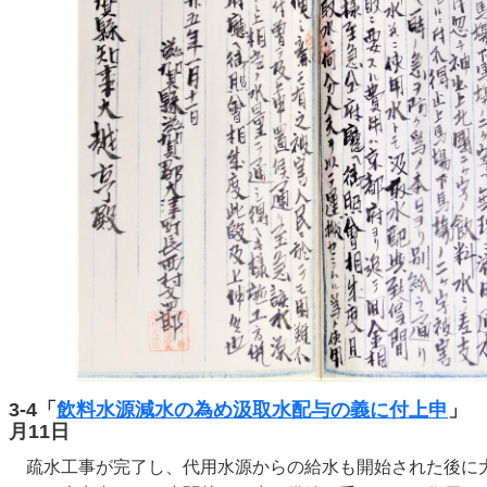
3-4「
飲料水源減水の為め汲取水配与の義に付上申
」 
月11日
疏水工事が完了し、代用水源からの給水も開始された後に