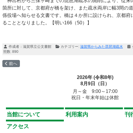
神出村から三保ヶ崎までの琵琶湖疏水の開削により、従来
箇所に対して、京都府が橋を架け、また疏水両岸に幅3間の
係役場へ知らせる文書です。橋は４か所に設けられ、京都府
ることとなりました。【明い166（50）】
作成者：
滋賀県立公文書館
カテゴリー:
滋賀県からみた琵琶湖疏水
照数: 890
前の記事へ: ２ 疏水工事
前へ
2026年 (令和8年)
8月9日（日）
月～金 9:00～17:00
祝日・年末年始は休館
当館について
利用案内
刊
アクセス