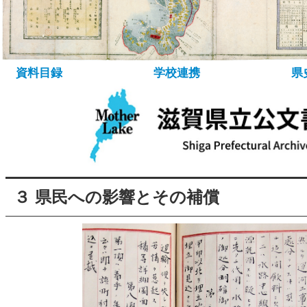
所蔵資料について
資料の探し方
デ
資料目録
学校連携
県
３ 県民への影響とその補償