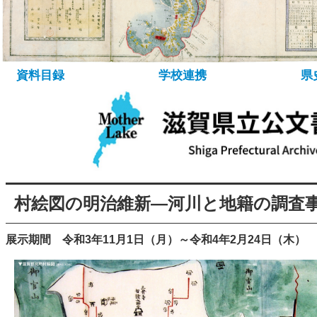
所蔵資料について
資料の探し方
デ
資料目録
学校連携
県
村絵図の明治維新―河川と地籍の調査
展示期間 令和3年11月1日（月）～令和4年2月24日（木）