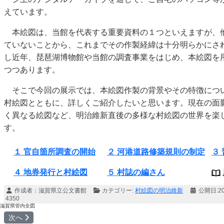
えています。
本絵図は、当館を代表する重要資料の１つといえますが、
ていないことから、これまでその作製経緯は十分明らかにさ
し近年、琵琶湖博物館や当館の調査事業をはじめ、本絵図を
つつあります。
そこで今回の展示では、本絵図作製の背景やその特徴につ
村絵図とともに、詳しくご紹介したいと思います。現在の面
く異なる絵図など、明治維新直後の多様な村絵図の世界を楽
す。
１ 官自箇所調査の開始
２ 河港道路修築規則の制定
３
４ 地券発行と村絵図
５ 村誌の編さん
作成者：
滋賀県立公文書館
カテゴリー:
村絵図の明治維新
公開日:2
4350
滋賀県管内全図
次の記事へ: １ 官自箇所調査の開始
次へ