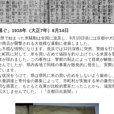
騒ぐ」1918年（大正7年）8月14日
県で始まった米騒動は全国に波及し、8月10日頃には京都や大
や商店が襲撃される大規模な暴動に発展しました。
不穏な情勢になります。長浜では12日深夜に突然、警鐘を打
た町民に対して、米を買い占めて値段を釣り上げている米屋を
者が現れました。この事件は、警察の制止によって群衆が解散
せんでしたが、県内各地で同様の事案が散発的に発生し、実際
ています。
状況をうけて、県は県民に米の買い占めをしないよう厳命し
大量調達と寄付金の募集によって、市町村が実施する米の廉売
切な措置と、もともと在庫が比較的豊富だったことから、滋賀
拡大しませんでした。（『京都日出新聞』）