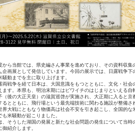
から当館では、県史編さん事業を進めており、その資料収集
ん企画展として発信しています。今回の展示では、日露戦争下
米騒動までを主に取り上げます。
両戦争を経て日本は、大国意識をもつとともに、文化・社会
えます。本県も、明治末期にはビワイチのはじまりといえる自
子（後の大正天皇）の滋賀巡啓が実施され、大正期に入ると京
するとともに、飛行場という最先端技術に関わる施設が整備さ
世界大戦にともなう物価高は社会不安を引き起こし、全国的な
でも米騒動が起こりました。
、そうした湖国の発展と新たな社会問題の発生について当時
に御紹介します。