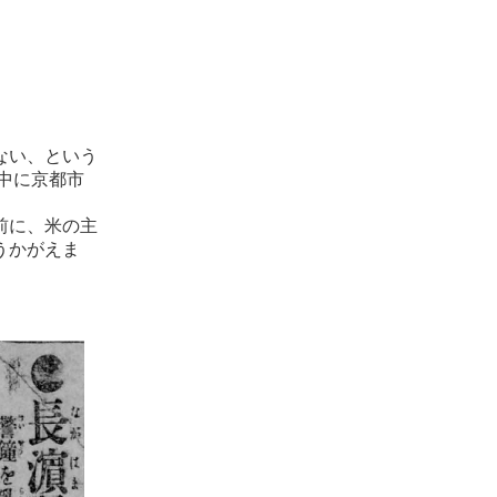
ない、という
中に京都市
。
前に、米の主
うかがえま