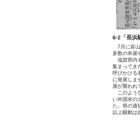
6-2「長浜
7月に富山
多数の米屋
滋賀県内も
集まってき
呼びかける
に発展しま
屋が襲われ
このような
い外国米の
た。県の適
以上騒動は