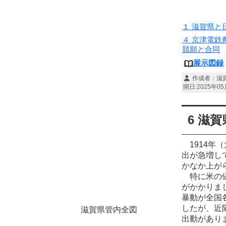
１ 滋賀県と
４ 京津電鉄
競願と合同
展示図録
作成者：
滋
開日:2025年0
6 滋
1914年
出が急増し
かなか上が
特に米の値
がかかりま
暴動が全国
したが、近
滋賀県管内全図
出動があり