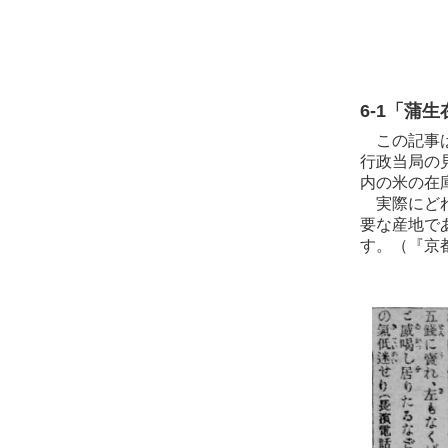
6-1「蒲
この記事は
行政当局の
内の米の在
実際にどれ
要な産地で
す。（『京