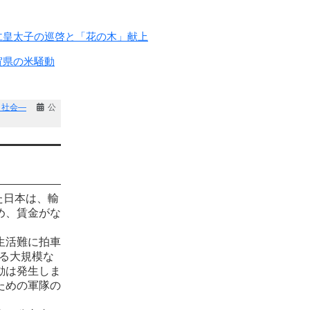
仁皇太子の巡啓と「花の木」献上
賀県の米騒動
・社会―
公
た日本は、輸
め、賃金がな
生活難に拍車
れる大規模な
動は発生しま
ための軍隊の