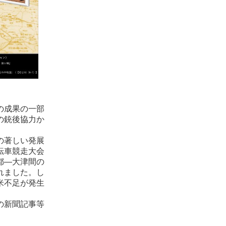
の成果の一部
の銃後協力か
の著しい発展
転車競走大会
都―大津間の
れました。し
米不足が発生
の新聞記事等