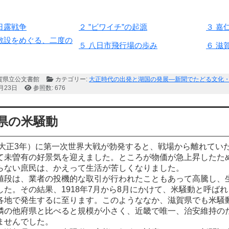
日露戦争
２ ”ビワイチ”の起源
３ 嘉
敷設をめぐる、二度の
５ 八日市飛行場の歩み
６ 滋
賀県立公文書館
カテゴリー:
大正時代の出発と湖国の発展―新聞でたどる文化
5月23日
参照数: 676
賀県の米騒動
（大正3年）に第一次世界大戦が勃発すると、戦場から離れてい
て未曽有の好景気を迎えました。ところが物価が急上昇したた
らない庶民は、かえって生活が苦しくなりました。
段は、業者の投機的な取引が行われたこともあって高騰し、
した。その結果、1918年7月から8月にかけて、米騒動と呼ば
各地で発生するに至ります。このようななか、滋賀県でも米騒
隣の他府県と比べると規模が小さく、近畿で唯一、治安維持の
ませんでした。