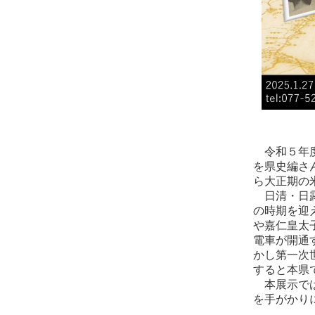
令和５年度
を県史編さ
ら大正期の
日清・日露
の時期を迎
や嘉仁皇太
電車が開通
かし第一次
すると本県
本展示では
を手がかり