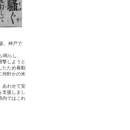
阪、神戸で
ち鳴らし、
襲撃しようと
したため暴動
に何軒かの米
、あわせて安
を支援しまし
県内ではこれ