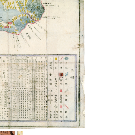
2026年 (令和8年)
8月8日（土）
化・社
月～金 9:00～17:00
祝日・年末年始は休館
当館について
業務内容、沿革等
利用案内
開館時間、利用方法等
刊行物
情報紙、湖国と文化等
アクセス
住所、交通案内