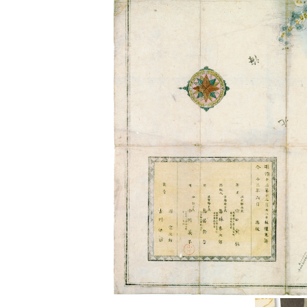
所蔵資料について
大正時
特定歴史公文書、行政資料等
会―
資料の探し方
検索システムの利用方法
展示期間 令
デジタル展示
過去の展示資料
資料目録
エクセル形式の旧目録
学校連携
授業活用のための資料画像等
県史編さん
滋賀県史の編さん