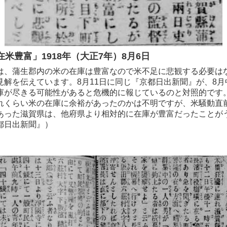
生在米豊富」1918年（大正7年）8月6日
、蒲生郡内の米の在庫は豊富なので米不足に悲観する必要は
見解を伝えています。8月11日に同じ『京都日出新聞』が、8月
庫が尽きる可能性があると危機的に報じているのと対照的です
くらい米の在庫に余裕があったのかは不明ですが、米騒動直
あった滋賀県は、他府県より相対的に在庫が豊富だったことが
都日出新聞』）