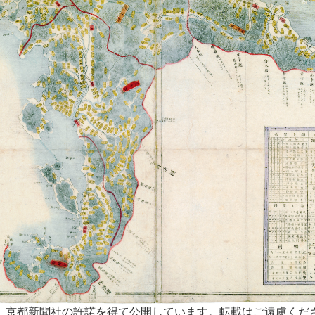
係データベース
聞記事目録
前身の新聞を含む）記事のうち、滋賀県に係る重要なものの
1882
1883
1884
1885
1886
1887
18
1892
1893
1894
1895
1896
1897
18
1902
1903
1904
1905
1906
1907
19
1912
1913
1914
1915
1916
1917
19
1922
1923
1924
1925
1926
1927
19
1932
1933
1934
1935
1936
1937
19
1942
1943
1944
1945
全
年、ファイル形式は「.xlsx」
日付は記事欄外記載の発行日
、京都新聞社の許諾を得て公開しています。転載はご遠慮くだ