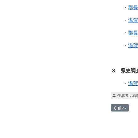
・
郡長
・
滋賀
・
郡長
・
滋賀
３ 県史調
・
滋賀
作成者：
滋
前の記事へ
前へ