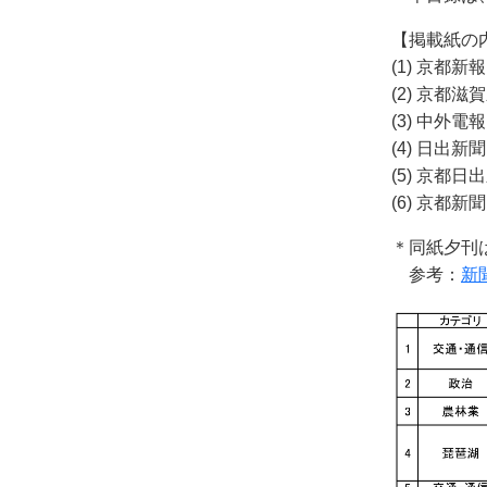
【掲載紙の
(1) 京都新
(2) 京都滋
(3) 中外電
(4) 日出
(5) 京都日
(6) 京都新
＊同紙夕刊
参考：
新