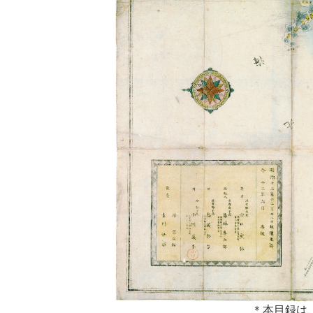
所蔵資料について
県史関
特定歴史公文書、行政資料等
資料の探し方
１ 京都新
検索システムの利用方法
京都新聞（
デジタル展示
過去の展示資料
1881
1891
資料目録
1901
エクセル形式の旧目録
1911
学校連携
1921
授業活用のための資料画像等
1931
1941
県史編さん
＊数字は発刊
滋賀県史の編さん
＊目録中の
＊本目録は