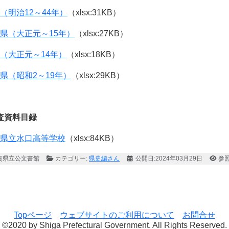
（明治12～44年）
（xlsx:31KB）
県（大正元～15年）
（xlsx:27KB）
（大正元～14年）
（xlsx:18KB）
県（昭和2～19年）
（xlsx:29KB）
査資料目録
県立水口高等学校
（xlsx:84KB）
賀県立公文書館
カテゴリー:
県史編さん
公開日:2024年03月29日
参照
: 第２回県史編さん企画展「大正時代の出発と湖国の発展―新聞でたど
Topページ
ウェブサイトのご利用について
お問合せ
©2020 by Shiga Prefectural Government. All Rights Reserved.