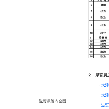
２ 県官員
・
大津
・
大津
滋賀県管内全図
・
滋賀