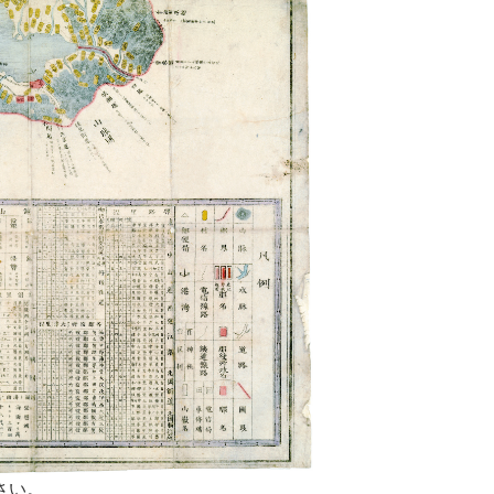
2026年 (令和8年)
8月7日（金）
月～金 9:00～17:00
祝日・年末年始は休館
当館について
目録
業務内容、沿革等
88
1889
1890
利用案内
98
1899
1900
開館時間、利用方法等
08
1909
1910
刊行物
18
1919
1920
情報紙、湖国と文化等
28
1929
193
0
38
1939
1940
アクセス
住所、交通案内
さい。