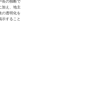
戸長の独断で
に加え、地主
政の透明化を
掲示すること