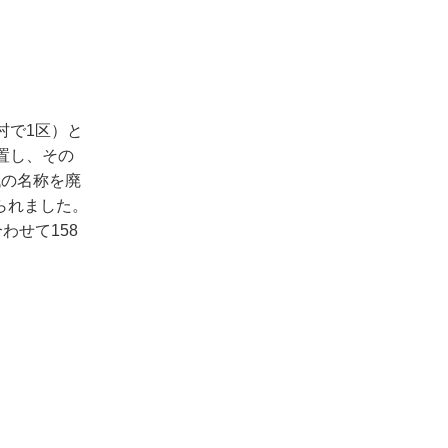
村で1区）と
置し、その
代の名称を廃
られました。
わせて158