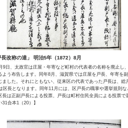
戸長改称の達」 明治5年（1872）8月
月9日、太政官は庄屋・年寄など町村の代表者の名称を廃止し
るよう布告します。同年8月、滋賀県では庄屋を戸長、年寄を
じました。それにともない、従来区の代表であった戸長は、総
には区長となります。同年11月には、区戸長の職掌や選挙規則な
区長は正副戸長による投票、戸長は町村住民全員による投票で
31合本1（20）】