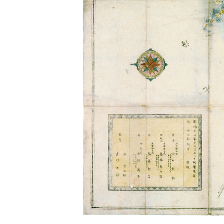
所蔵資料について
３ 新
特定歴史公文書、行政資料等
資料の探し方
検索システムの利用方法
デジタル展示
過去の展示資料
資料目録
エクセル形式の旧目録
学校連携
授業活用のための資料画像等
県史編さん
滋賀県史の編さん