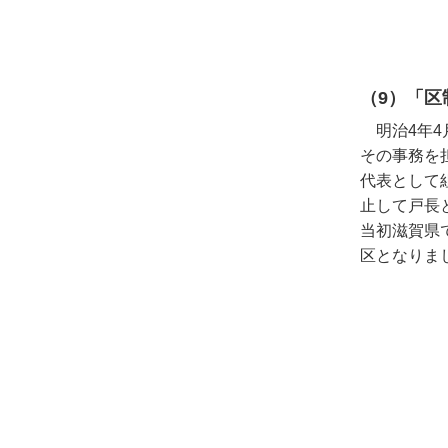
（9）「区
明治4年4
その事務を
代表として
止して戸長
当初滋賀県
区となりまし