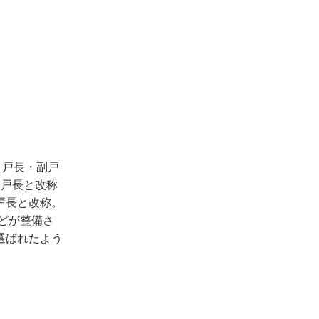
、戸長・副戸
副戸長と改称
戸長と改称。
どが整備さ
選ばれたよう