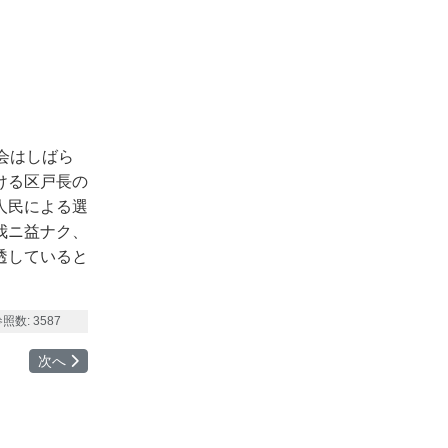
会はしばら
ける区戸長の
人民による選
我ニ益ナク、
透していると
照数: 3587
次の記事へ: ４ 滋賀県の「文明化」
次へ