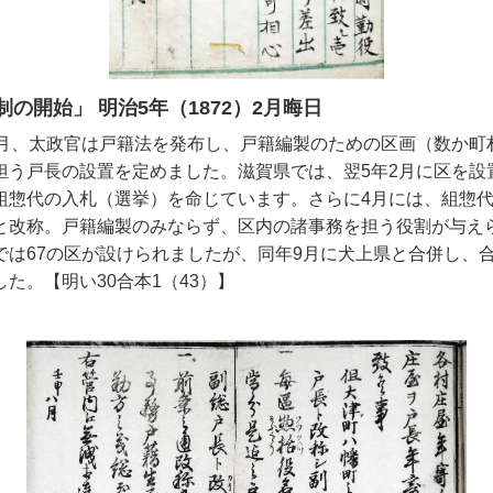
制の開始」 明治5年（1872）2月晦日
月、太政官は戸籍法を発布し、戸籍編製のための区画（数か町
担う戸長の設置を定めました。滋賀県では、翌5年2月に区を設
組惣代の入札（選挙）を命じています。さらに4月には、組惣
と改称。戸籍編製のみならず、区内の諸事務を担う役割が与え
では67の区が設けられましたが、同年9月に犬上県と合併し、合
た。【明い30合本1（43）】