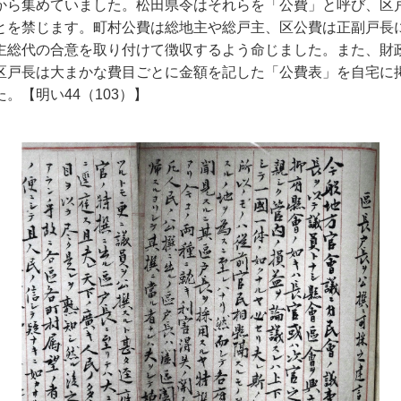
から集めていました。松田県令はそれらを「公費」と呼び、区
とを禁じます。町村公費は総地主や総戸主、区公費は正副戸長
主総代の合意を取り付けて徴収するよう命じました。また、財
区戸長は大まかな費目ごとに金額を記した「公費表」を自宅に
。【明い44（103）】