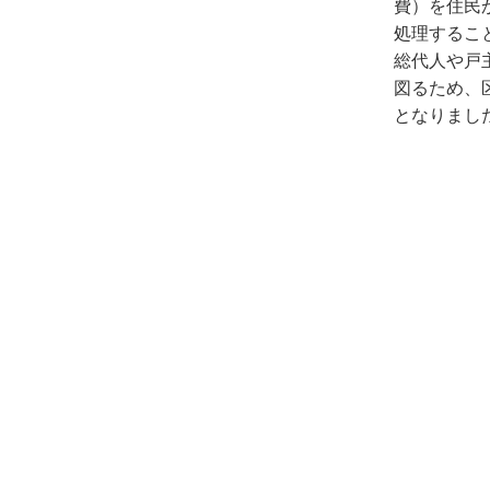
費）を住民
処理するこ
総代人や戸
図るため、
となりました