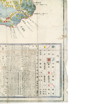
2026年 (令和8年)
8月9日（日）
月～金 9:00～17:00
祝日・年末年始は休館
当館について
業務内容、沿革等
利用案内
開館時間、利用方法等
刊行物
情報紙、湖国と文化等
アクセス
住所、交通案内