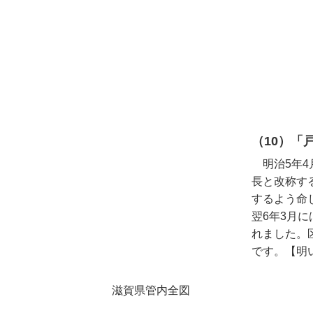
（10）「
明治5年4
長と改称す
するよう命
翌6年3月
れました。
です。【明い
滋賀県管内全図