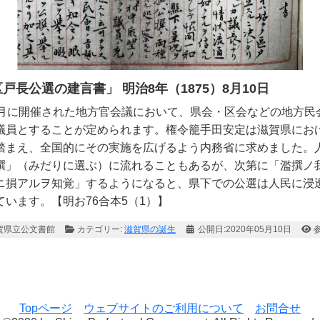
区戸長公選の建言書」 明治8年（1875）8月10日
月に開催された地方官会議において、県会・区会などの地方民
議員とすることが定められます。権令籠手田安定は滋賀県にお
踏まえ、全国的にその実施を広げるよう内務省に求めました。
撰」（みだりに選ぶ）に流れることもあるが、次第に「濫撰ノ
ニ損アルヲ知覚」するようになると、県下での公選は人民に浸
ています。【明お76合本5（1）】
賀県立公文書館
カテゴリー:
滋賀県の誕生
公開日:2020年05月10日
参
 ２ 滋賀県の誕生
Topページ
ウェブサイトのご利用について
お問合せ