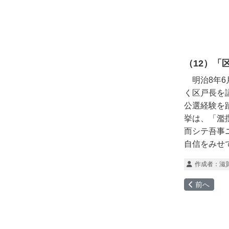
（12）「
明治8年6
く区戸長を
公選経験を
挙は、「濫
而シテ吾事
自信をみせ
作成者：
滋
前の記事へ:
前へ