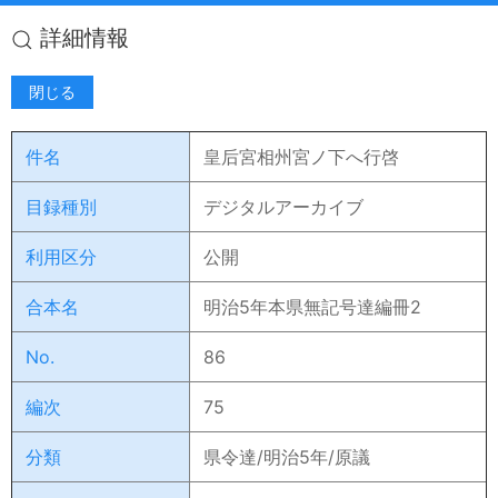
詳細情報
閉じる
件名
皇后宮相州宮ノ下へ行啓
目録種別
デジタルアーカイブ
利用区分
公開
合本名
明治5年本県無記号達編冊2
No.
86
編次
75
分類
県令達/明治5年/原議