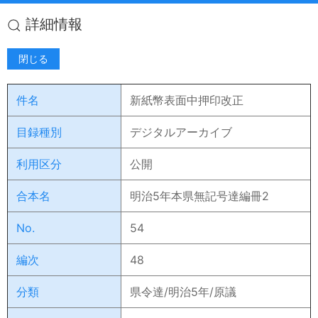
詳細情報
閉じる
件名
新紙幣表面中押印改正
目録種別
デジタルアーカイブ
利用区分
公開
合本名
明治5年本県無記号達編冊2
No.
54
編次
48
分類
県令達/明治5年/原議