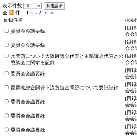
表示件数
利用請求
全
20
件
1
2
/
2
＞
≫
目録件名
概要
[目録
委員会会議要録
会会
[目録
委員会会議要録
会会
[目録
水問題について大阪府議会代表と本県議会代表との
会会
懇談会に関する記録
[目録
委員会会議要録
会会
[目録
琵琶湖総合開発下流負担金問題について要請記録
会会
[目録
委員会会議要録
会会
[目録
委員会会議要録
会会
[目録
委員会会議要録
会会