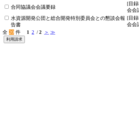
[目録
合同協議会会議要録
会会
[目録
水資源開発公団と総合開発特別委員会との懇談会報
会会
告書
全
20
件
1
2
/
2
＞
≫
利用請求