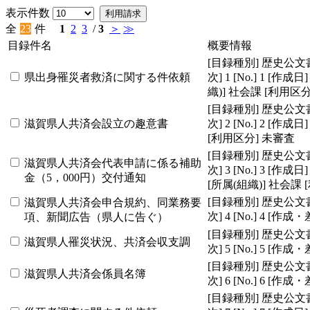
表示件数
利用請求
全
23
件
1
2
3
/
3
＞
≫
目録件名
概要情報
[目録種別]
歴史公文
県出身罹災者救済に関する件依頼
次]
1
[No.]
1
[作成日]
織)]
社会課
[利用区分
[目録種別]
歴史公文
滋賀県人共済会設立の趣意書
次]
2
[No.]
2
[作成日]
[利用区分]
未審査
[目録種別]
歴史公文
滋賀県人共済会代表申請に係る補助
次]
3
[No.]
3
[作成日]
金（5，000円）交付通知
[所属(組織)]
社会課
[目録種別]
歴史公文
滋賀県人共済会申合規約、同業務要
次]
4
[No.]
4
[作成・
項、新聞広告（県人に告ぐ）
[目録種別]
歴史公文
滋賀県人罹災状況、共済会収支調
次]
5
[No.]
5
[作成・
[目録種別]
歴史公文
滋賀県人共済会係員名簿
次]
6
[No.]
6
[作成・
[目録種別]
歴史公文