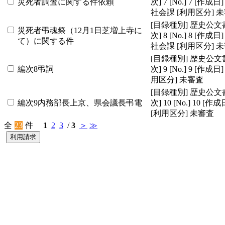
災死者調査に関する件依頼
次]
7
[No.]
7
[作成日]
社会課
[利用区分]
未
[目録種別]
歴史公文
災死者弔魂祭（12月1日芝増上寺に
次]
8
[No.]
8
[作成日]
て）に関する件
社会課
[利用区分]
未
[目録種別]
歴史公文
編次8弔詞
次]
9
[No.]
9
[作成日]
用区分]
未審査
[目録種別]
歴史公文
編次9内務部長上京、県会議長弔電
次]
10
[No.]
10
[作成
[利用区分]
未審査
全
23
件
1
2
3
/
3
＞
≫
利用請求