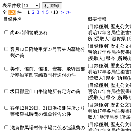
表示件数
利用請求
全
126
件
1
2
3
4
5
/
13
＞
≫
目録件名
概要情報
[目録種別]
歴史公文
尚48時間警戒あれ
明治17年各局往復書
所
[受取人]
滋賀県
[
[目録種別]
歴史公文
客月12日附地甲第27号官林内墓地分
明治17年各局往復書
裂の義
[受取人]
県令
[所属(
[目録種別]
歴史公文
美作、備前、備後、安芸、飛騨国郡
明治17年各局往復書
所轄沿革図表編纂刊行送付の件
[受取人]
県令
[所属(
[目録種別]
歴史公文
坂田郡霊仙山争論地所有定方の義
明治17年各局往復書
[受取人]
県令
[所属(
[目録種別]
歴史公文
客年12月29日、31日浜松測候所より
明治17年各局往復書
警報警戒時間の気象報告の件
取人]
地理局長
[所属
[目録種別]
歴史公文
滋賀郡馬場村停車場に係る協議費の
明治17年各局往復書