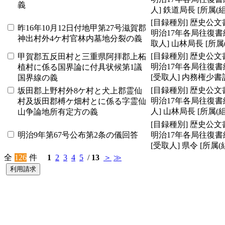
義
人]
鉄道局長
[所属(組
[目録種別]
歴史公文
昨16年10月12日付地甲第27号滋賀郡
明治17年各局往復書
神出村外4ケ村官林内墓地分裂の義
取人]
山林局長
[所属
[目録種別]
歴史公文
甲賀郡五反田村と三重県阿拝郡上柘
明治17年各局往復書
植村に係る国界論に付具状候第1議
[受取人]
内務権少書
国界線の義
[目録種別]
歴史公文
坂田郡上野村外8ケ村と犬上郡霊仙
明治17年各局往復書
村及坂田郡榑ケ畑村とに係る字霊仙
人]
山林局長
[所属(組
山争論地所有定方の義
[目録種別]
歴史公文
明治9年第67号公布第2条の儀回答
明治17年各局往復書
[受取人]
県令
[所属(
全
126
件
1
2
3
4
5
/
13
＞
≫
利用請求