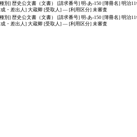
種別]
歴史公文書（文書）
[請求番号]
明-あ-150
[簿冊名]
明治1
作成・差出人]
大蔵卿
[受取人]
―
[利用区分]
未審査
種別]
歴史公文書（文書）
[請求番号]
明-あ-150
[簿冊名]
明治1
作成・差出人]
大蔵卿
[受取人]
―
[利用区分]
未審査