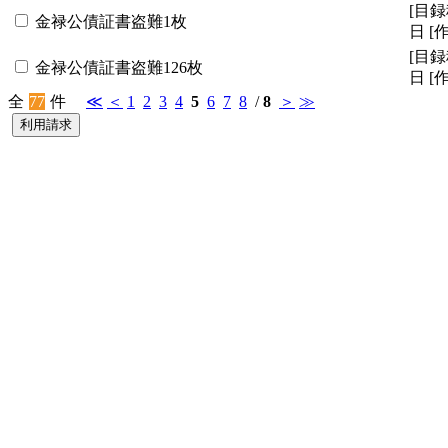
[目録
金禄公債証書盗難1枚
日
[
[目録
金禄公債証書盗難126枚
日
[
全
77
件
≪
＜
1
2
3
4
5
6
7
8
/
8
＞
≫
利用請求