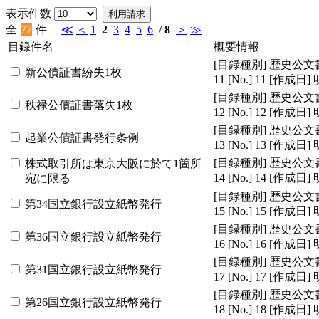
表示件数
利用請求
全
77
件
≪
＜
1
2
3
4
5
6
/
8
＞
≫
目録件名
概要情報
[目録種別]
歴史公文
新公債証書紛失1枚
11
[No.]
11
[作成日]
[目録種別]
歴史公文
秩禄公債証書落失1枚
12
[No.]
12
[作成日]
[目録種別]
歴史公文
起業公債証書発行条例
13
[No.]
13
[作成日]
[目録種別]
歴史公文
株式取引所は東京大阪に於て1箇所
14
[No.]
14
[作成日]
宛に限る
[目録種別]
歴史公文
第34国立銀行設立紙幣発行
15
[No.]
15
[作成日]
[目録種別]
歴史公文
第36国立銀行設立紙幣発行
16
[No.]
16
[作成日]
[目録種別]
歴史公文
第31国立銀行設立紙幣発行
17
[No.]
17
[作成日]
[目録種別]
歴史公文
第26国立銀行設立紙幣発行
18
[No.]
18
[作成日]