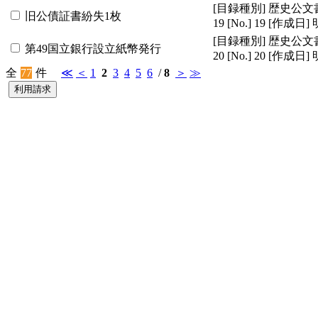
[目録種別]
歴史公文
旧公債証書紛失1枚
19
[No.]
19
[作成日]
[目録種別]
歴史公文
第49国立銀行設立紙幣発行
20
[No.]
20
[作成日]
全
77
件
≪
＜
1
2
3
4
5
6
/
8
＞
≫
利用請求