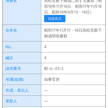
簿冊名
高松宮殿下御成に関する書類（昭
和16年11月19日、昭和17年11月18
日、昭和18年9月13・14日）
目録表示
合本名
昭和17年11月17・18日高松宮殿下
御成関係書類
No.
4
編次
4
請求番号
昭-か-25-2
所属(組織)
知事官房
作成・差出人
―
受取人
―