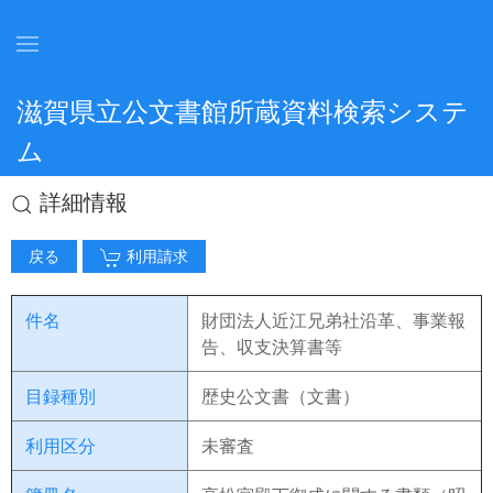
滋賀県立公文書館所蔵資料検索システ
ム
詳細情報
戻る
利用請求
件名
財団法人近江兄弟社沿革、事業報
告、収支決算書等
目録種別
歴史公文書（文書）
利用区分
未審査