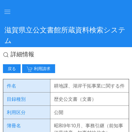
滋賀県立公文書館所蔵資料検索システ
ム
詳細情報
戻る
利用請求
件名
耕地課、湖岸干拓事業に関する件
目録種別
歴史公文書（文書）
利用区分
公開
簿冊名
昭和9年10月、事務引継（前知事