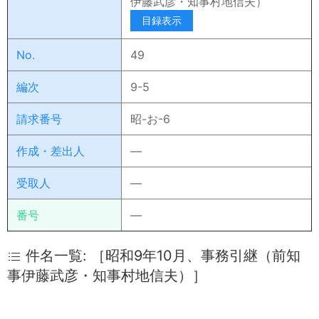
伊藤武彦・知事村地信夫）
目録表示
No.
49
編次
9-5
請求番号
昭-お-6
作成・差出人
―
受取人
―
番号
―
件名一覧: ［昭和9年10月、事務引継（前知
事伊藤武彦・知事村地信夫）］