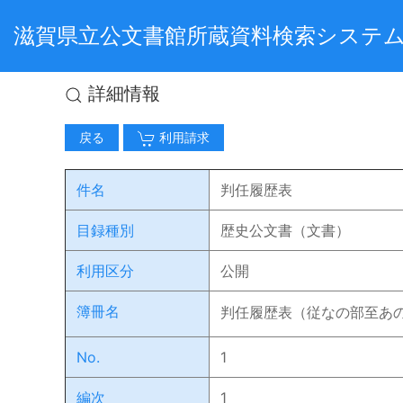
滋賀県立公文書館所蔵資料検索システ
詳細情報
戻る
利用請求
件名
判任履歴表
目録種別
歴史公文書（文書）
利用区分
公開
簿冊名
判任履歴表（従なの部至あ
No.
1
編次
1