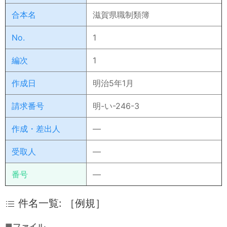
合本名
滋賀県職制類簿
No.
1
編次
1
作成日
明治5年1月
請求番号
明-い-246-3
作成・差出人
―
受取人
―
番号
―
件名一覧: ［例規］
■ファイル