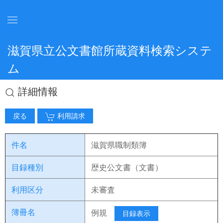
滋賀県立公文書館所蔵資料検索システ
ム
詳細情報
戻る
利用請求
件名
滋賀県職制類簿
目録種別
歴史公文書（文書）
利用区分
未審査
簿冊名
例規
目録表示