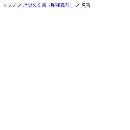
トップ
／
歴史公文書（昭和戦前）
／ 災害