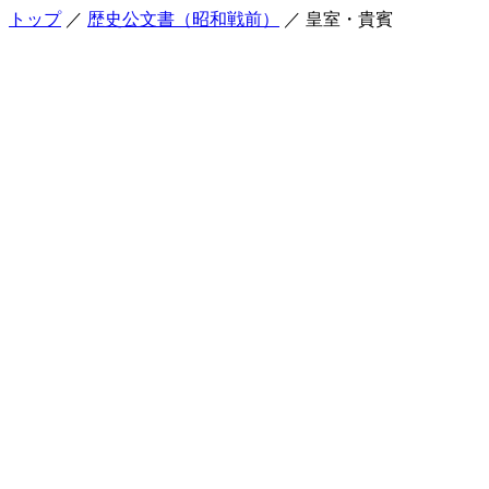
トップ
／
歴史公文書（昭和戦前）
／ 皇室・貴賓